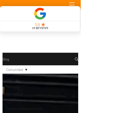
Llamada Gratuita
Blog
Comunidad
All Posts
Nutrición
Mentalidad
Ejercicios
Descanso/Recuperación