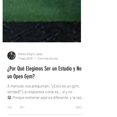
Marko Zegrí López
11 ago 2025
2 min de lectura
¿Por Qué Elegimos Ser un Estudio y No
un Open Gym?
A menudo nos preguntan: “¿Esto es un gym,
verdad?” La respuesta corta es… sí y no
😄.Porque entrenar aquí es diferente, y la razón
va...