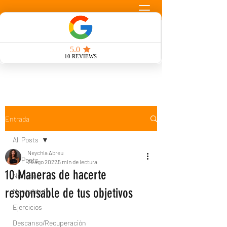
Llamada Gratuita
Entrada
All Posts
Neychla Abreu
All Posts
29 ago 2022
5 min de lectura
10 Maneras de hacerte
Nutrición
responsable de tus objetivos
Mentalidad
Ejercicios
Descanso/Recuperación