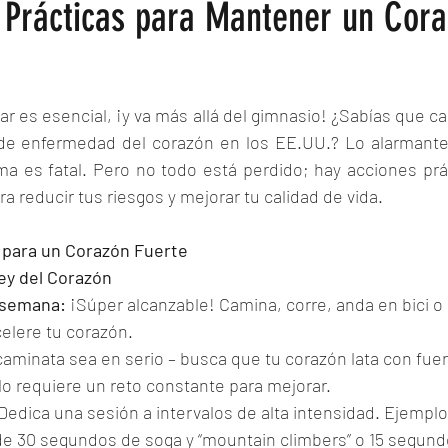
 Prácticas para Mantener un Cor
ar es esencial, ¡y va más allá del gimnasio! ¿Sabías que c
e enfermedad del corazón en los EE.UU.? Lo alarmante e
ma es fatal. Pero no todo está perdido; hay acciones prác
 reducir tus riesgos y mejorar tu calidad de vida. 
 para un Corazón Fuerte
Rey del Corazón 
a semana:
 ¡Súper alcanzable! Camina, corre, anda en bici o 
celere tu corazón.
caminata sea en serio – busca que tu corazón lata con fuer
o requiere un reto constante para mejorar.
 Dedica una sesión a intervalos de alta intensidad. Ejemplo
de 30 segundos de soga y “mountain climbers” o 15 segundo