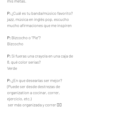
mis metas.  
P:
 ¿Cuál es tu banda/músico favorito?  
jazz, música en inglés pop, escucho 
mucho afirmaciones que me inspiren
P:
 Bizcocho o “Pie”? 
Bizcocho 
P:
 Si fueras una crayola en una caja de 
8, qué color serias? 
Verde
P:
 ¿En que desearías ser mejor? 
(Puede ser desde destrezas de 
organization a cocinar, correr, 
ejercicio, etc.) 
 ser más organizada y correr 🏃‍♀️ 