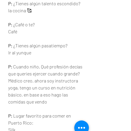
P:
 ¿Tienes algún talento escondido? 
la cocina 🥰
P:
 ¿Café o te? 
Café 
P:
 ¿Tienes algún pasatiempo?
Ir al yunque
P:
 Cuando niño, Qué profesión decías 
que queries ejercer cuando grande?
Médico creo, ahora soy instructora 
yoga, tengo un curso en nutrición 
básico, en base a eso hago las 
comidas que vendo  
P:
 Lugar favorito para comer en 
Puerto Rico: 
Silk