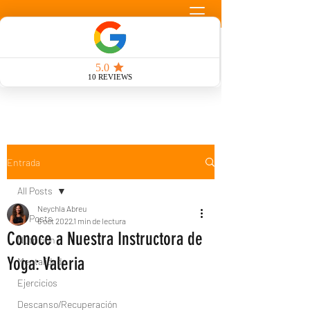
Llamada Gratuita
Entrada
All Posts
Neychla Abreu
All Posts
6 oct 2022
1 min de lectura
Conoce a Nuestra Instructora de
Nutrición
Yoga: Valeria
Mentalidad
Ejercicios
Descanso/Recuperación