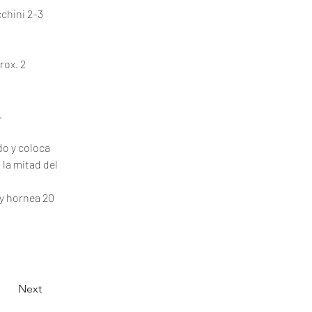
cchini 2–3 
rox. 2 
.
do y coloca 
la mitad del 
y hornea 20 
Next