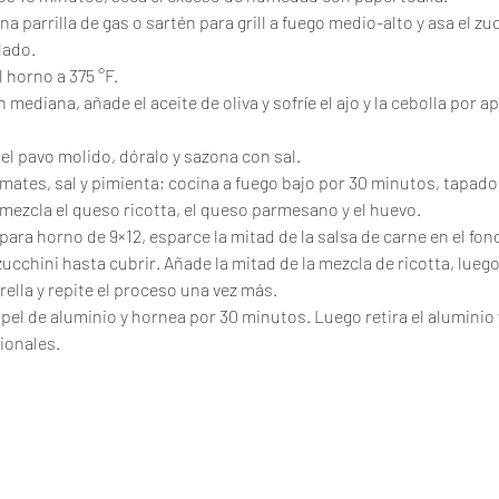
na parrilla de gas o sartén para grill a fuego medio-alto y asa el zu
lado.
l horno a 375 °F.
mediana, añade el aceite de oliva y sofríe el ajo y la cebolla por ap
l pavo molido, dóralo y sazona con sal.
mates, sal y pimienta; cocina a fuego bajo por 30 minutos, tapado
mezcla el queso ricotta, el queso parmesano y el huevo.
ara horno de 9×12, esparce la mitad de la salsa de carne en el fon
ucchini hasta cubrir. Añade la mitad de la mezcla de ricotta, luego 
lla y repite el proceso una vez más.
el de aluminio y hornea por 30 minutos. Luego retira el aluminio 
ionales.