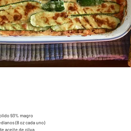
molido 93% magro
dianos (8 oz cada uno)
de aceite de oliva