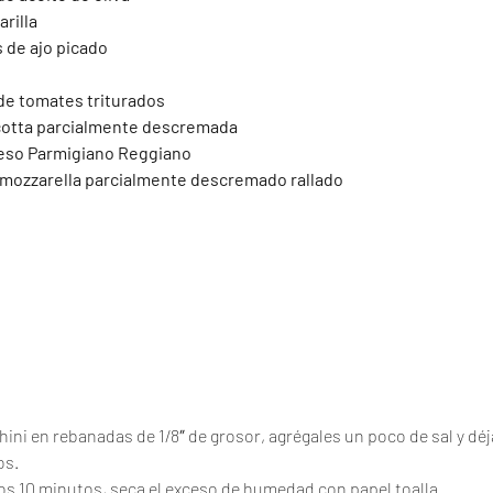
arilla
 de ajo picado
z de tomates triturados
ricotta parcialmente descremada
ueso Parmigiano Reggiano
 mozzarella parcialmente descremado rallado
hini en rebanadas de 1/8″ de grosor, agrégales un poco de sal y déj
os.
os 10 minutos, seca el exceso de humedad con papel toalla.