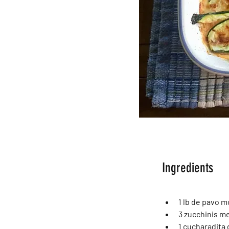
Ingredients
1 lb de pavo 
3 zucchinis me
1 cucharadita 