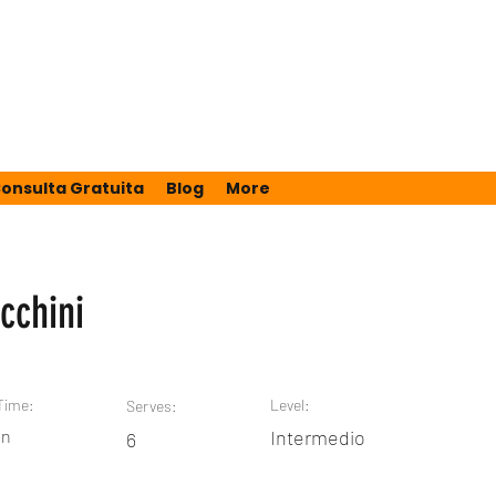
onsulta Gratuita
Blog
More
cchini
Time:
Level:
Serves:
in
Intermedio
6