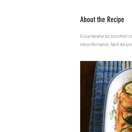
About the Recipe
Esta lasaña de zucchini c
reconfortante, fácil de pr