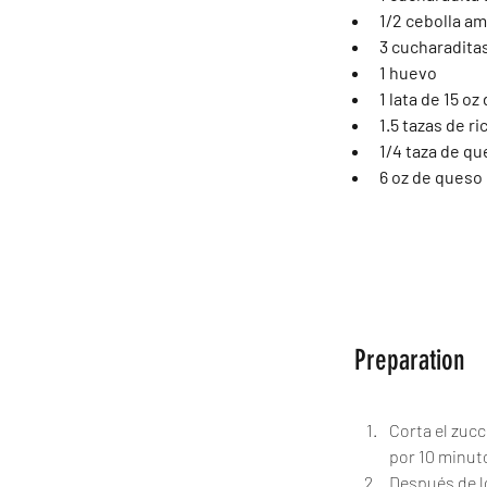
1/2 cebolla am
3 cucharaditas
1 huevo
1 lata de 15 o
1.5 tazas de 
1/4 taza de q
6 oz de queso
Preparation
Corta el zucc
por 10 minut
Después de l