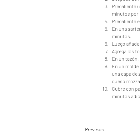
Precalienta u
minutos por 
Precalienta e
En una sartén 
minutos. 
Luego añade e
Agrega los to
En un tazón, 
En un molde p
una capa de z
queso mozzare
Cubre con pap
minutos adic
Previous