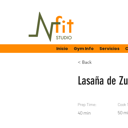
Inicio
Gym Info
Servicios
C
< Back
Lasaña de Zu
Prep Time:
Cook 
50 m
40 min