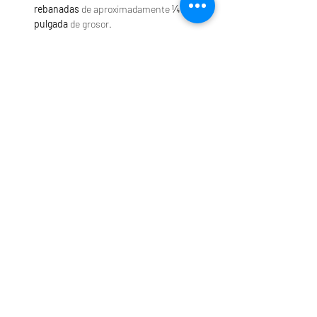
rebanadas
 de aproximadamente 
¼ de 
pulgada
 de grosor.
Colócalas en una bandeja para hornear.
Hornea por 
15–20 minutos
, volteándolas a 
mitad de cocción, hasta que estén suaves 
por dentro.
Retira del horno y agrega tus toppings 
favoritos.
Método alternativo
También puedes preparar las tostadas en la 
tostadora
:
Coloca las rebanadas en la tostadora a 
potencia alta por aproximadamente 
5 
minutos
, o hasta que estén cocidas.
Puede que necesites tostarlas más de una 
vez, dependiendo de tu tostadora.
Previous
Next