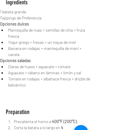
Ingredients
1 batata grande
Toppings de Preferencia
Opciones dulces
Mantequilla de nuez + semillas de chía + fruta 
fresca
Yogur griego + fresas + un toque de miel
Banana en rodajas + mantequilla de maní + 
canela
Opciones saladas
Claras de huevo + aguacate + tomate
Aguacate + rábano en láminas + limón y sal
Tomate en rodajas + albahaca fresca + drizzle de 
balsámico
Preparation
Precalienta el horno a 
400°F (200°C)
.
Corta la batata a lo largo en 
4 