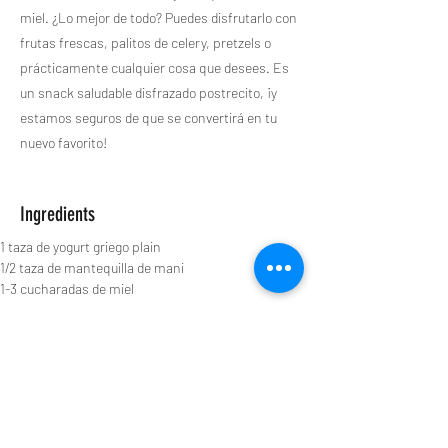
miel. ¿Lo mejor de todo? Puedes disfrutarlo con
frutas frescas, palitos de celery, pretzels o
prácticamente cualquier cosa que desees. Es
un snack saludable disfrazado postrecito, ¡y
estamos seguros de que se convertirá en tu
nuevo favorito!
Ingredients
1 taza de yogurt griego plain
1/2 taza de mantequilla de mani
1-3 cucharadas de miel 
Preparation
En un recipiente combina todos los 
ingredientes y mezcla bien hasta que quede 